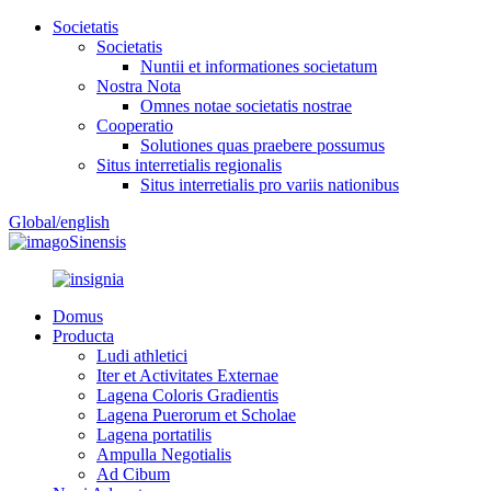
Societatis
Societatis
Nuntii et informationes societatum
Nostra Nota
Omnes notae societatis nostrae
Cooperatio
Solutiones quas praebere possumus
Situs interretialis regionalis
Situs interretialis pro variis nationibus
Global/english
Sinensis
Domus
Producta
Ludi athletici
Iter et Activitates Externae
Lagena Coloris Gradientis
Lagena Puerorum et Scholae
Lagena portatilis
Ampulla Negotialis
Ad Cibum