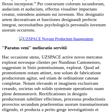
flexus incorporat.” Per concursum colorum iucundorum,
audacium et audacium, effectus visualiter impactans
creatur, ostendens animum sui iuvenum. Hoc designatio
artem decorativam et functiones designandi perfecte
integrat, necessitatibus psychologicis personalis iuvenum
usorum occurrens.
"Paratus veni" melioratio servitii
Hac occasione utens, UZSPACE active novos mercatus
explorat novosque clientes per Nundinas Cantonenses,
suggestum in Sinis potentissimum, explorat. Quod ad
promotionem notam attinet, non solum de fabricatione
productorum agitur, sed etiam de ordinatione catenae
completae. Notam elevando et imaginem exclusivam
creando, societas sub solido systemate operationis suam
plene demonstravit. Rectificationes in designio
productorum subtiliter effecimus, processus productionis
provectos secundum praeferentias usorum transmarinorum
eligendo, et producta a perito grege investigationis et