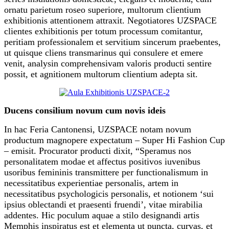
ornatu parietum roseo superiore, multorum clientium
exhibitionis attentionem attraxit. Negotiatores UZSPACE
clientes exhibitionis per totum processum comitantur,
peritiam professionalem et servitium sincerum praebentes,
ut quisque cliens transmarinus qui consulere et emere
venit, analysin comprehensivam valoris producti sentire
possit, et agnitionem multorum clientium adepta sit.
Ducens consilium novum cum novis ideis
In hac Feria Cantonensi, UZSPACE notam novum
productum magnopere expectatum – Super Hi Fashion Cup
– emisit. Procurator producti dixit, “Speramus nos
personalitatem modae et affectus positivos iuvenibus
usoribus femininis transmittere per functionalismum in
necessitatibus experientiae personalis, artem in
necessitatibus psychologicis personalis, et notionem ‘sui
ipsius oblectandi et praesenti fruendi’, vitae mirabilia
addentes. Hic poculum aquae a stilo designandi artis
Memphis inspiratus est et elementa ut puncta, curvas, et