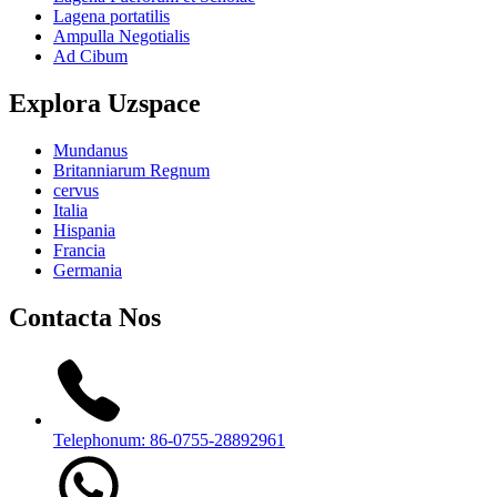
Lagena portatilis
Ampulla Negotialis
Ad Cibum
Explora Uzspace
Mundanus
Britanniarum Regnum
cervus
Italia
Hispania
Francia
Germania
Contacta Nos
Telephonum: 86-0755-28892961