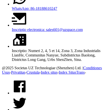
WhatsApp: 86-18188610247
Inscriptio electronica: sales601@uzspace.com
Inscriptio: Numeri 2, 4, 5 et 14, Zona 3, Zona Industrialis
LianHe, Communitas Nanyue, Subdistrictus Baolong,
Districtus Long Gang, Urbs ShenZhen, Sina.
@2025 Societas UZ Technologiae (Shenzhen) Ltd. |
Conditiones
Usus
-
Privatitas
-
Crustula
-
Index situs
-
Index SitusTrans
-