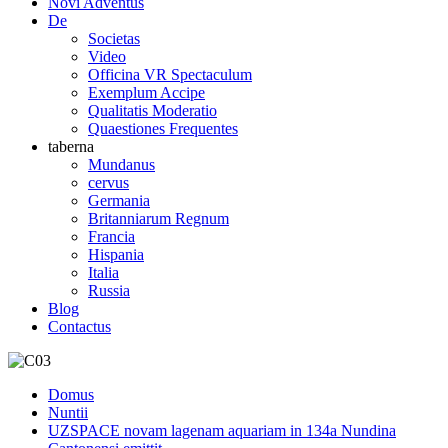
Novi Adventus
De
Societas
Video
Officina VR Spectaculum
Exemplum Accipe
Qualitatis Moderatio
Quaestiones Frequentes
taberna
Mundanus
cervus
Germania
Britanniarum Regnum
Francia
Hispania
Italia
Russia
Blog
Contactus
Domus
Nuntii
UZSPACE novam lagenam aquariam in 134a Nundina