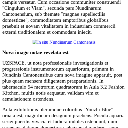
campis versatur. Cum occasione communiter construendi
"Cingulum et Viam", secunda pars Nundinarum
Cantonensium, sub themate "magnae supellectilis
domesticae", commoditatem emptoribus globalibus
praebuit et novam vitalitatem in industriam commercii
externi traditionalem et commodam iniecit.
Nova imago notae revelata est
UZSPACE, ut nota professionalis investigationis et
progressionis instrumentorum aquariorum, primum in
Nundinis Cantonensibus cum nova imagine apparuit, post
plus quam mensem diligentem praeparationis. In
tabernaculo 54 metrorum quadratorum in Aula 3.2 Fashion
Kitchen, multis notis aequatur, validam vim et
aemulationem ostendens.
Aula exhibitionis plerumque coloribus "Youzhi Blue"
ornata est, magnificum designum praebens. Pocula aquaria
seriei puerilis vivacia et ludicra indoles ostendunt, dum
series insulationis domesticae, elegans et moderna, cum