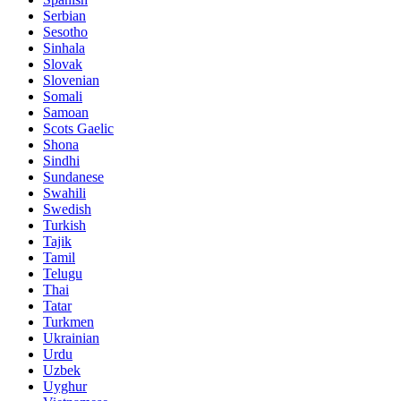
Serbian
Sesotho
Sinhala
Slovak
Slovenian
Somali
Samoan
Scots Gaelic
Shona
Sindhi
Sundanese
Swahili
Swedish
Turkish
Tajik
Tamil
Telugu
Thai
Tatar
Turkmen
Ukrainian
Urdu
Uzbek
Uyghur