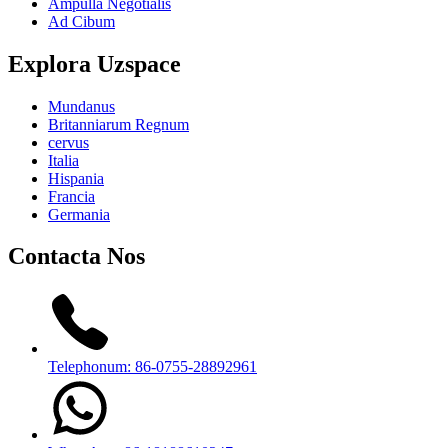
Ampulla Negotialis
Ad Cibum
Explora Uzspace
Mundanus
Britanniarum Regnum
cervus
Italia
Hispania
Francia
Germania
Contacta Nos
Telephonum: 86-0755-28892961