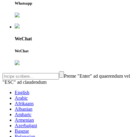
Whatsapp
WeChat
WeChat
Preme "Enter" ad quaerendum vel
"ESC" ad claudendum
English
Arabic
Afrikaans
Albanian
Amharic
Armenian
Azerbaijani
Basque
Belarusian