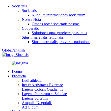
Societatis
Societatis
Nuntii et informationes societatum
Nostra Nota
Omnes notae societatis nostrae
Cooperatio
Solutiones quas praebere possumus
Situs interretialis regionalis
Situs interretialis pro variis nationibus
Global/english
Sinensis
Domus
Producta
Ludi athletici
Iter et Activitates Externae
Lagena Coloris Gradientis
Lagena Puerorum et Scholae
Lagena portatilis
Ampulla Negotialis
Ad Cibum