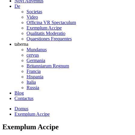
Novi Adventus
De
Societas
Video
Officina VR Spectaculum
Exemplum Accipe
Qualitatis Moderatio
Quaestiones Frequentes
taberna
Mundanus
cervus
Germania
Britanniarum Regnum
Francia
Hispania
Italia
Russia
Blog
Contactus
Domus
Exemplum Accipe
Exemplum Accipe