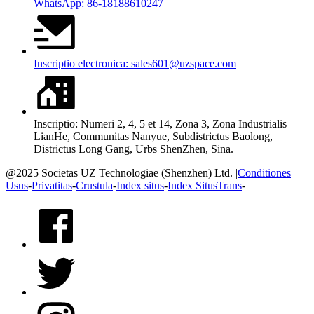
WhatsApp: 86-18188610247
Inscriptio electronica: sales601@uzspace.com
Inscriptio: Numeri 2, 4, 5 et 14, Zona 3, Zona Industrialis
LianHe, Communitas Nanyue, Subdistrictus Baolong,
Districtus Long Gang, Urbs ShenZhen, Sina.
@2025 Societas UZ Technologiae (Shenzhen) Ltd. |
Conditiones
Usus
-
Privatitas
-
Crustula
-
Index situs
-
Index SitusTrans
-