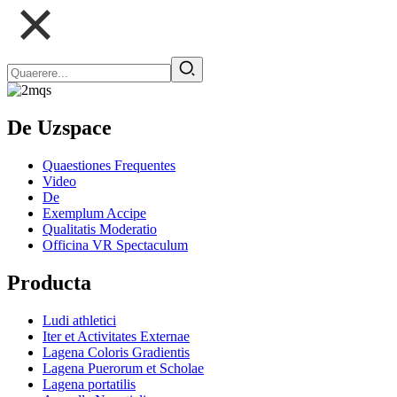
De Uzspace
Quaestiones Frequentes
Video
De
Exemplum Accipe
Qualitatis Moderatio
Officina VR Spectaculum
Producta
Ludi athletici
Iter et Activitates Externae
Lagena Coloris Gradientis
Lagena Puerorum et Scholae
Lagena portatilis